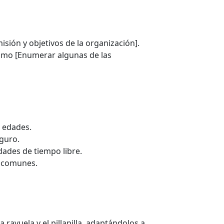
isión y objetivos de la organización].
como [Enumerar algunas de las
s edades.
eguro.
idades de tiempo libre.
s comunes.
rayuela y el pillapilla, adaptándolos a